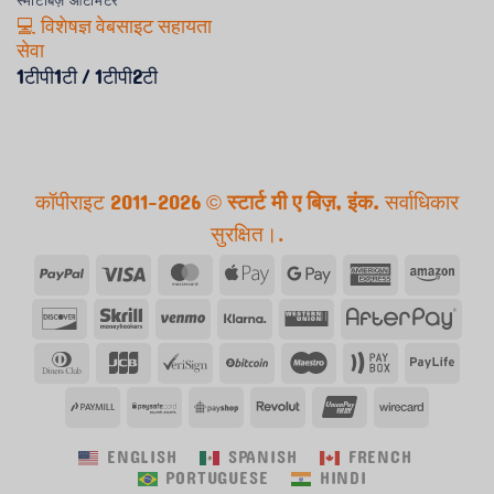
स्मार्टबिज़ ऑटोमेटर™
💻 विशेषज्ञ वेबसाइट सहायता
सेवा
1टीपी1टी / 1टीपी2टी
कॉपीराइट 2011-2026 ©
स्टार्ट मी ए बिज़, इंक.
सर्वाधिकार
सुरक्षित।.
पेपैल
वीज़ा
मास्टर
एप्पल
गूगल
अमेरिकन
वीरां
कार्ड
पे
पे
एक्सप्रेस
खोज
Skrill
Venmo
क्लार्ना
वेस्टर्न
Afte
करना
यूनियन
डिनर
जेसीबी
Verisign
Bitcoin
कलाकार
पेबॉक्स
पेला
क्लब
पेमिल
पेसेफ
पेयशॉप
रिवोल्यूट
यूनियनपे
वायरकार्ड
ENGLISH
SPANISH
FRENCH
PORTUGUESE
HINDI