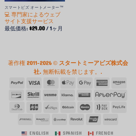
スマートビズ オートメーター™
💻 専門家によるウェブ
サイト支援サービス
最低価格:
$
29.00
/ 1ヶ月
著作権 2011-2026 ©
スタートミーアビズ株式会
社.
無断転載を禁じます。.
ペ
ビ
マ
ア
Google
ア
ア
イ
ザ
ス
ッ
ペ
メ
マ
発
ス
ベ
ク
ウ
ア
パ
タ
プ
イ
リ
ゾ
見
ク
ン
ラ
エ
フ
デ
JCB
ベ
ビ
マ
ペ
ペ
ル
ー
ル
カ
ン
す
リ
モ
ー
ス
タ
ィ
リ
ッ
エ
イ
イ
カ
ペ
ン・
ペ
ペ
ペ
レ
銀
ワ
る
ル
ナ
タ
ー
ナ
サ
ト
ス
ボ
ラ
ー
イ
エ
イ
イ
イ
ボ
聯
イ
ン
ペ
ー
イ
コ
ト
ッ
イ
ENGLISH
SPANISH
FRENCH
ド
キ