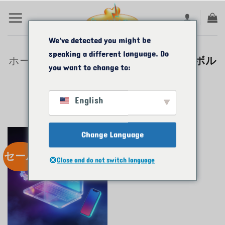
コ
ン
テ
We've detected you might be
speaking a different language. Do
ン
ホーム
/
商品コード ボルト
/
コードボル
you want to change to:
ト1個
ツ
に
English
ス
キ
Change Language
ッ
セール
プ
Close and do not switch language