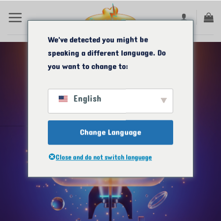
コ
ン
テ
We've detected you might be
speaking a different language. Do
ン
you want to change to:
ツ
に
English
ス
キ
Change Language
ッ
プ
Close and do not switch language