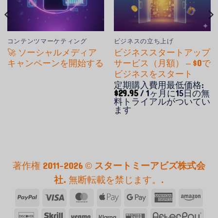
コンテンツマーケティング
ビジネスの立ち上げ
🚀 ソーシャルメディア
ビジネススタートアップ
キャンペーンを開始する
サービス（月額） – $0で
ビジネスをスタート
定期購入費用
最低価格:
$
29.95
/ 1ヶ月に15日の無
料トライアルがついてい
ます
著作権 2011-2026 ©
スタートミーアビズ株式会
社.
無断転載を禁じます。.
ペ
ビ
マ
ア
Google
ア
ア
イ
ザ
ス
ッ
ペ
メ
マ
発
ス
ベ
ク
ウ
ア