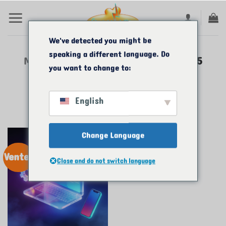
Passer
au
contenu
We've detected you might be
speaking a different language. Do
MAISON
/
CODE PRODUIT BOULONS
/
5
you want to change to:
BOULONS DE CODE
English
Change Language
Vente!
Close and do not switch language