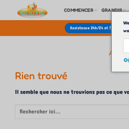
Passer
COMMENCER
GRANDIR
au
contenu
We
Assistance 24h/24 et 7j/7 | Dema
wa
ARCH
Rien trouvé
Il semble que nous ne trouvions pas ce que v