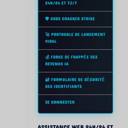
24H/24 ET 7J/7
🛡️ CODE CRACKER STRIKE
🚀 PROTOCOLE DE LANCEMENT
VIRAL
💰 FORCE DE FRAPPÉE DES
REVENUS IA
🔐 FORMULAIRE DE SÉCURITÉ
DES IDENTIFIANTS
SE CONNECTER
ASSISTANCE WEB 24H/24 ET