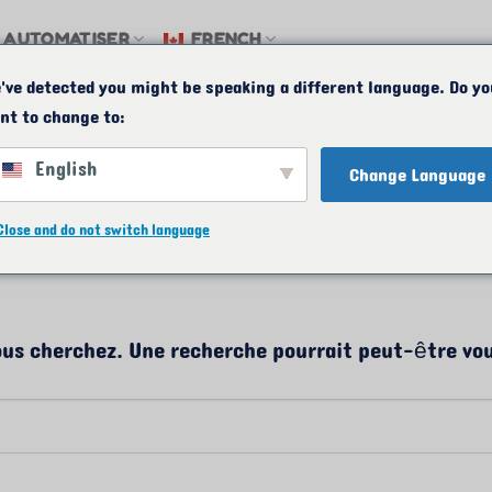
AUTOMATISER
FRENCH
've detected you might be speaking a different language. Do yo
nder un devis
CARTE
E-MAIL
24/7
+1(30
nt to change to:
English
Change Language
IVES DE LA CATÉGORIE :
ENGLISH CL
Close and do not switch language
ous cherchez. Une recherche pourrait peut-être vou