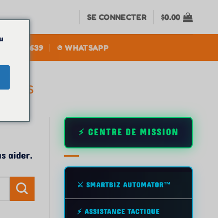
SE CONNECTER
$
0.00
u
5) 384-5639
WHATSAPP
ASSES
⚡ CENTRE DE MISSION
s aider.
⚔️ SMARTBIZ AUTOMATOR™
⚡ ASSISTANCE TACTIQUE