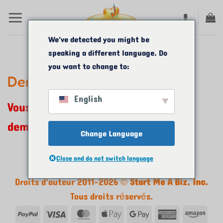
Passer
au
contenu
We've detected you might be
speaking a different language. Do
you want to change to:
Demande de paiement
English
Vous devez être connecté pour
demander un paiement.
Change Language
Close and do not switch language
Droits d'auteur 2011-2026 ©
Start Me A Biz, Inc.
Tous droits réservés.
PayPal
Visa
MasterCard
Apple
Google
American
Ama