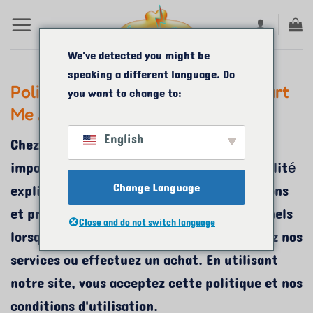
Passer
au
contenu
We've detected you might be
speaking a different language. Do
Politique de confidentialité de Start
you want to change to:
Me A Biz
English
Chez Start Me A Biz, votre vie privée est
importante. Cette politique de confidentialité
Change Language
explique comment nous recueillons, utilisons
et protégeons vos renseignements personnels
Close and do not switch language
lorsque vous visitez notre site Web, utilisez nos
services ou effectuez un achat. En utilisant
notre site, vous acceptez cette politique et nos
conditions d'utilisation.