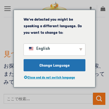
コ
ン
テ
We've detected you might be
speaking a different language. Do
ン
カテゴリーアーカイブ:
ENGLISH
you want to change to:
ツ
CLASSES
に
English
ス
見つかりませんでした
キ
Change Language
お探しのものが見つけられません。検索、
ッ
または下のリンクのうちのひとつを使って
プ
Close and do not switch language
みてください。