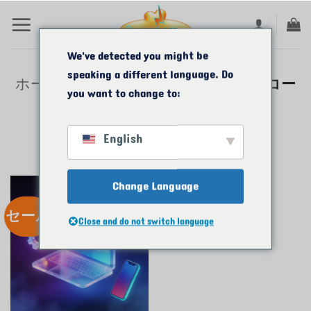
コ
ン
テ
We've detected you might be
speaking a different language. Do
ン
ホーム
/
商品コード ボルト
/
5つのコー
you want to change to:
ドボルト
ツ
に
English
ス
キ
Change Language
ッ
セール
プ
Close and do not switch language