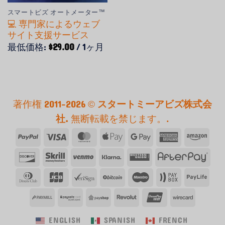
スマートビズ オートメーター™
💻 専門家によるウェブ
サイト支援サービス
最低価格:
$
29.00
/ 1ヶ月
著作権 2011-2026 ©
スタートミーアビズ株式会
社.
無断転載を禁じます。.
ペ
ビ
マ
ア
Google
ア
ア
イ
ザ
ス
ッ
ペ
メ
マ
発
ス
ベ
ク
ウ
ア
パ
タ
プ
イ
リ
ゾ
見
ク
ン
ラ
エ
フ
デ
JCB
ベ
ビ
マ
ペ
ペ
ル
ー
ル
カ
ン
す
リ
モ
ー
ス
タ
ィ
リ
ッ
エ
イ
イ
カ
ペ
ン・
ペ
ペ
ペ
レ
銀
ワ
る
ル
ナ
タ
ー
ナ
サ
ト
ス
ボ
ラ
ー
イ
エ
イ
イ
イ
ボ
聯
イ
ン
ペ
ー
イ
コ
ト
ッ
イ
ENGLISH
SPANISH
FRENCH
ド
キ