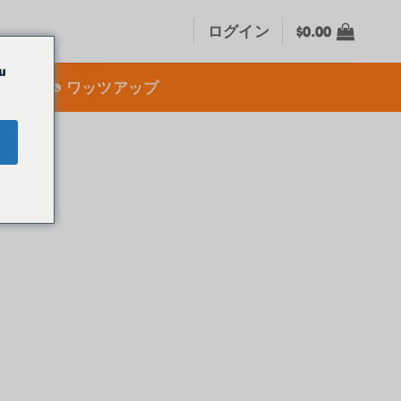
ログイン
$
0.00
u
5639
ワッツアップ