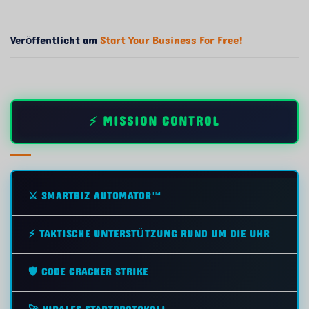
Veröffentlicht am
Start Your Business For Free!
⚡ MISSION CONTROL
⚔️ SMARTBIZ AUTOMATOR™
⚡ TAKTISCHE UNTERSTÜTZUNG RUND UM DIE UHR
🛡️ CODE CRACKER STRIKE