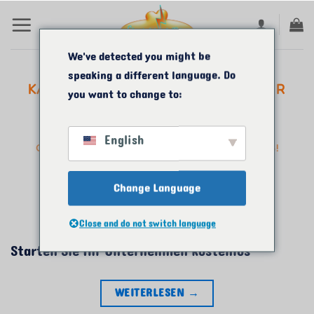
Zum
Inhalt
springen
We've detected you might be
speaking a different language. Do
KATEGORIE-ARCHIVE:
START YOUR
you want to change to:
BUSINESS FOR FREE!
English
GRÜNDEN SIE IHR UNTERNEHMEN KOSTENLOS!
Change Language
VERÖFFENTLICHT AM
OKTOBER 5, 2025
VON
Close and do not switch language
Starten Sie Ihr Unternehmen kostenlos
WEITERLESEN
→