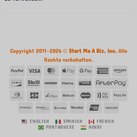
Copyright 2011–2026 ©
Start Me A Biz, Inc.
Alle
Rechte vorbehalten.
PayPal
Visum
MasterCard
Apple
Google
American
Ama
Pay
Pay
Express
Entdecken
Skrill
Venmo
Klarna
Western
Afte
Union
Dinners
JCB
VeriSign
Bitcoin
Maestro
Paybox
Payl
Club
PayMill
PaySafe
PayShop
Revolut
UnionPay
Wirecar
ENGLISH
SPANISH
FRENCH
PORTUGUESE
HINDI