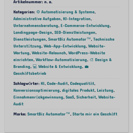
Artikelnummer:
n. a.
Kategorien:
⚙️ Automatisierung & Systeme
,
Administrative Aufgaben
,
KI-Integration
,
Unternehmensberatung
,
E-Commerce-Entwicklung
,
Landingpage-Design
,
SEO-Dienstleistungen
,
Dienstleistungen
,
SmartBiz Automator™
,
Technische
Unterstützung
,
Web-App-Entwicklung
,
Website-
Wartung
,
Website-Relaunch
,
WordPress-Website
einrichten
,
Workflow-Automatisierung
,
🎨 Design &
Branding
,
💻 Website & Entwicklung
,
💼
Geschäftsbetrieb
Schlagwörter:
KI
,
Code-Audit
,
Codequalität
,
Konversionsoptimierung
,
digitales Produkt
,
Leistung
,
Einnahmenrückgewinnung
,
SaaS
,
Sicherheit
,
Website-
Audit
Marke:
SmartBiz Automator™
,
Starte mir ein Geschäft