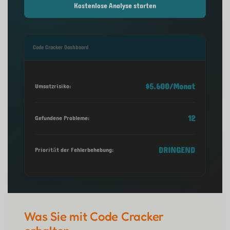
Kostenlose Analyse starten
Code Cracker Dashboard
$5.600/Monat
Umsatzrisiko:
12
Gefundene Probleme:
DRINGEND
Priorität der Fehlerbehebung:
Was Sie mit Code Cracker