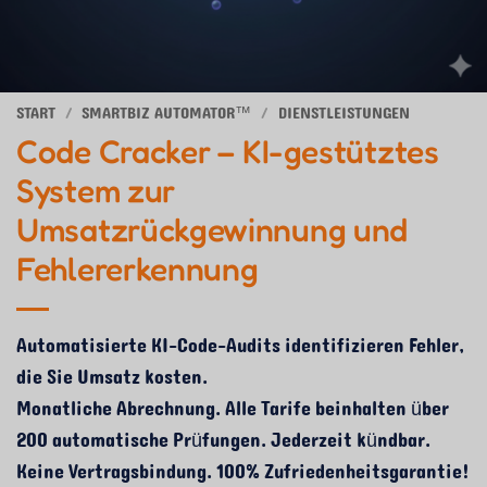
START
/
SMARTBIZ AUTOMATOR™
/
DIENSTLEISTUNGEN
Code Cracker – KI-gestütztes
System zur
Umsatzrückgewinnung und
Fehlererkennung
Automatisierte KI-Code-Audits identifizieren Fehler,
die Sie Umsatz kosten.
Monatliche Abrechnung. Alle Tarife beinhalten über
200 automatische Prüfungen. Jederzeit kündbar.
Keine Vertragsbindung. 100% Zufriedenheitsgarantie!