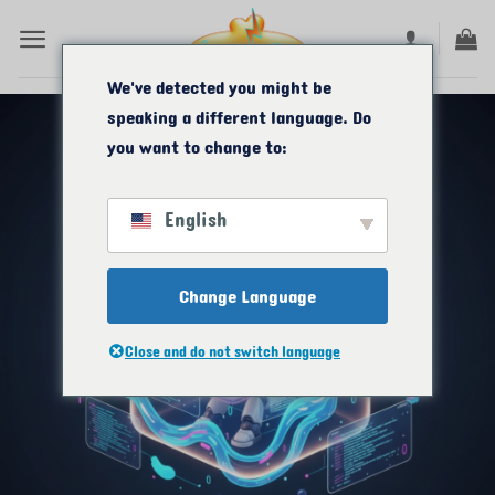
Zum
Inhalt
springen
We've detected you might be
speaking a different language. Do
you want to change to:
English
Change Language
Close and do not switch language