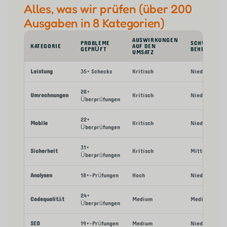
Alles, was wir prüfen (über 200
Ausgaben in 8 Kategorien)
AUSWIRKUNGEN
PROBLEME
SCHWIERIGK
KATEGORIE
AUF DEN
GEPRÜFT
BEHEBEN
UMSATZ
Leistung
35+ Schecks
Kritisch
Niedrig-Mitte
28+
Umrechnungen
Kritisch
Niedrig-Hoch
Überprüfungen
22+
Mobile
Kritisch
Niedrig-Mitte
Überprüfungen
31+
Sicherheit
Kritisch
Mittel-Hoch
Überprüfungen
Analysen
18+-Prüfungen
Hoch
Niedrig-Mitte
24+
Codequalität
Medium
Medium
Überprüfungen
SEO
19+-Prüfungen
Medium
Niedrig-Mitte