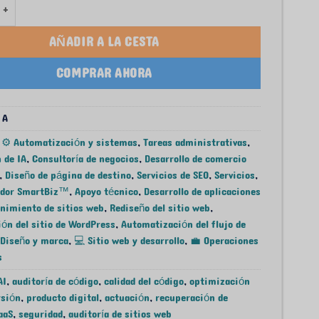
ode Cracker - AI Revenue Recovery System & Error Finder
AÑADIR A LA CESTA
COMPRAR AHORA
 A
:
⚙️ Automatización y sistemas
,
Tareas administrativas
,
 de IA
,
Consultoría de negocios
,
Desarrollo de comercio
,
Diseño de página de destino
,
Servicios de SEO
,
Servicios
,
ador SmartBiz™
,
Apoyo técnico
,
Desarrollo de aplicaciones
nimiento de sitios web
,
Rediseño del sitio web
,
ón del sitio de WordPress
,
Automatización del flujo de
 Diseño y marca
,
💻 Sitio web y desarrollo
,
💼 Operaciones
s
AI
,
auditoría de código
,
calidad del código
,
optimización
rsión
,
producto digital
,
actuación
,
recuperación de
aaS
,
seguridad
,
auditoría de sitios web