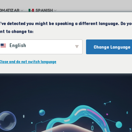
OMATIZAR
SPANISH
've detected you might be speaking a different language. Do yo
uesto
MAPA
CORREO ELECTRÓNICO
24/7
+1(
nt to change to:
English
Change Language
Close and do not switch language