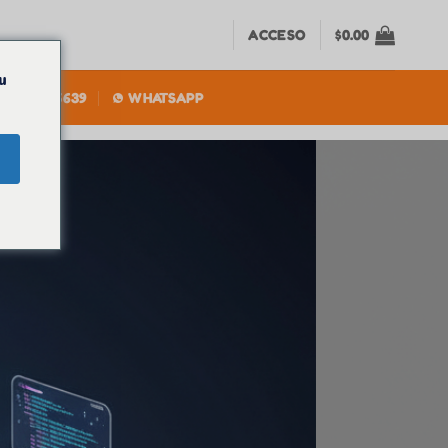
ACCESO
$
0.00
u
305) 384-5639
WHATSAPP