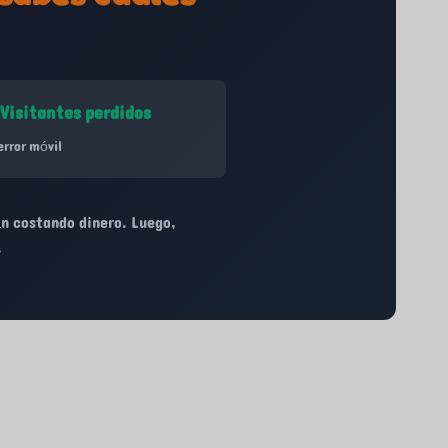
Visitantes perdidos
error móvil
án costando dinero. Luego,
.