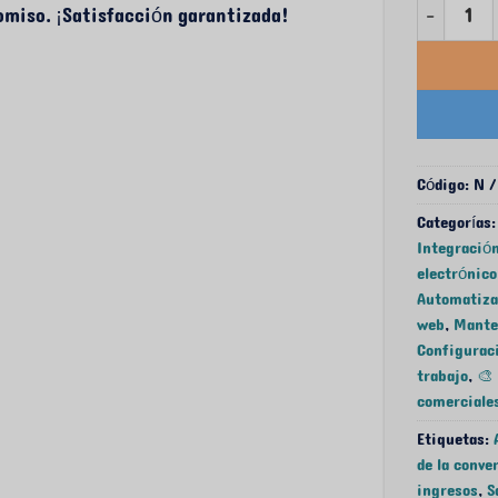
Cantidad C
omiso. ¡Satisfacción garantizada!
Código:
N /
Categorías
Integración
electrónico
Automatiz
web
,
Mante
Configuraci
trabajo
,
🎨
comerciale
Etiquetas:
de la conve
ingresos
,
S