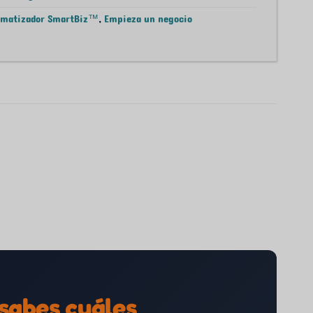
omatizador SmartBiz™
,
Empieza un negocio
 sabes cuáles