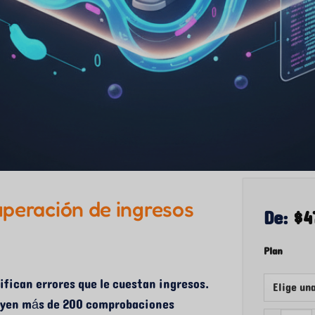
uperación de ingresos
De:
$
4
Plan
ifican errores que le cuestan ingresos.
cluyen más de 200 comprobaciones