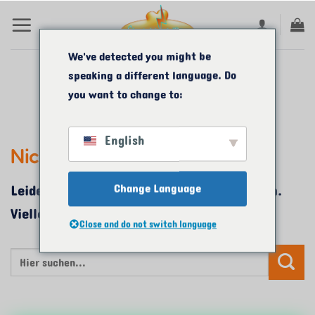
Zum
Inhalt
springen
We've detected you might be
speaking a different language. Do
KATEGORIE-ARCHIVE:
ENGLISH
you want to change to:
CLASSES
English
Nichts gefunden
Change Language
Leider konnten wir nichts Passendes finden.
Vielleicht ist eine Suche erfolgreicher.
Close and do not switch language