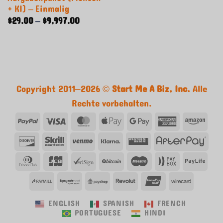
+ KI) – Einmalig
Preisspanne:
$
29.00
–
$
9,997.00
$29.00
bis
$9,997.00
Copyright 2011–2026 ©
Start Me A Biz, Inc.
Alle
Rechte vorbehalten.
PayPal
Visum
MasterCard
Apple
Google
American
Ama
Pay
Pay
Express
Entdecken
Skrill
Venmo
Klarna
Western
Afte
Union
Dinners
JCB
VeriSign
Bitcoin
Maestro
Paybox
Payl
Club
PayMill
PaySafe
PayShop
Revolut
UnionPay
Wirecar
ENGLISH
SPANISH
FRENCH
PORTUGUESE
HINDI