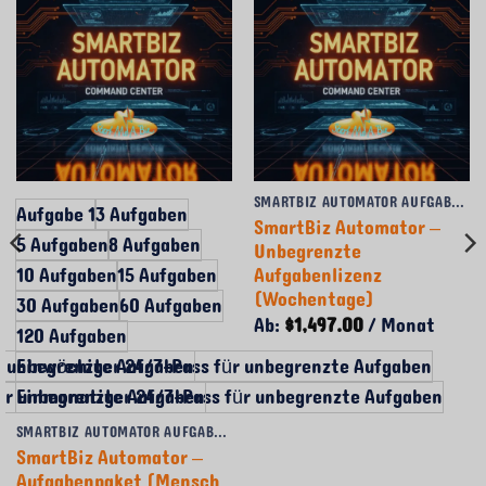
SMARTBIZ AUTOMATOR AUFGABENPAKETE & -PÄSSE
Aufgabe 1
3 Aufgaben
SmartBiz Automator –
5 Aufgaben
8 Aufgaben
Unbegrenzte
Aufgabenlizenz
10 Aufgaben
15 Aufgaben
(Wochentage)
30 Aufgaben
60 Aufgaben
Ab:
$
1,497.00
/ Monat
120 Aufgaben
r unbegrenzte Aufgaben
Einwöchiger 24/7-Pass für unbegrenzte Aufgaben
ür unbegrenzte Aufgaben
Einmonatiger 24/7-Pass für unbegrenzte Aufgaben
SMARTBIZ AUTOMATOR AUFGABENPAKETE & -PÄSSE
SmartBiz Automator –
Aufgabenpaket (Mensch