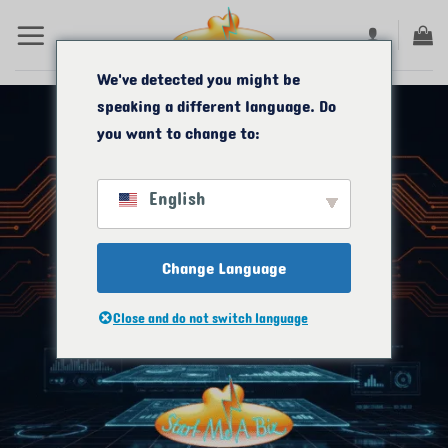
Zum
Inhalt
springen
We've detected you might be
speaking a different language. Do
you want to change to:
English
Change Language
Close and do not switch language