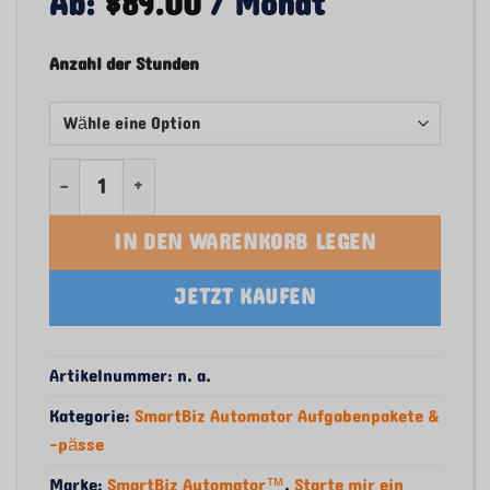
Ab:
$
89.00
/ Monat
Anzahl der Stunden
SmartBiz Automator – Hour Pack (Human + AI) – 
IN DEN WARENKORB LEGEN
JETZT KAUFEN
Artikelnummer:
n. a.
Kategorie:
SmartBiz Automator Aufgabenpakete &
-pässe
Marke:
SmartBiz Automator™
,
Starte mir ein