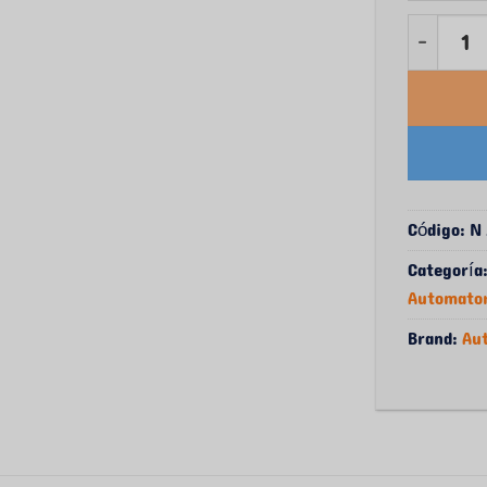
Cantidad
Código:
N 
Categoría
Automato
Brand:
Au