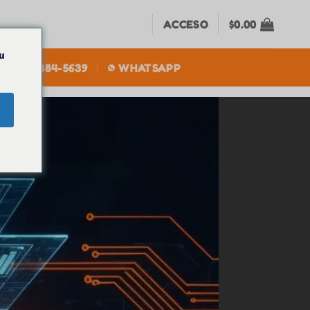
ACCESO
$
0.00
u
+1(305) 384-5639
WHATSAPP