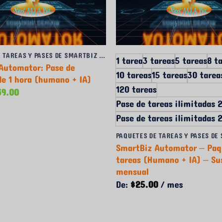
PAQUETES DE TAREAS Y PASES DE SMARTBIZ AUTOMATOR
1 tarea
3 tareas
5 tareas
8 t
Automator: Pase de
10 tareas
15 tareas
30 tarea
de 1 hora (humano + IA)
120 tareas
El
39.00
ecio
precio
Pase de tareas ilimitadas
iginal
actual
Pase de tareas ilimitadas 
a:
es:
9.00.
$39.00.
SmartBiz Automator – Paq
tareas (Humano + IA) – Su
mensual
De:
$
25.00
/ mes