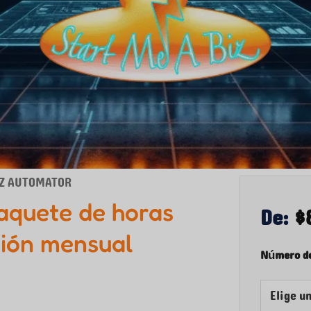
IZ AUTOMATOR
aquete de horas
De:
$
ción mensual
Número de