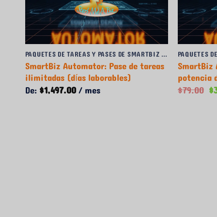
PAQUETES DE TAREAS Y PASES DE SMARTBIZ AUTOMATOR
PAQUETES DE TAREAS Y PASES DE SMARTBIZ AUTOMATOR
eas
SmartBiz Automator: Pase de tareas
SmartBiz 
s de
ilimitadas (días laborables)
potencia 
El
De:
$
1,497.00
/ mes
$
79.00
$
pr
or
er
$7