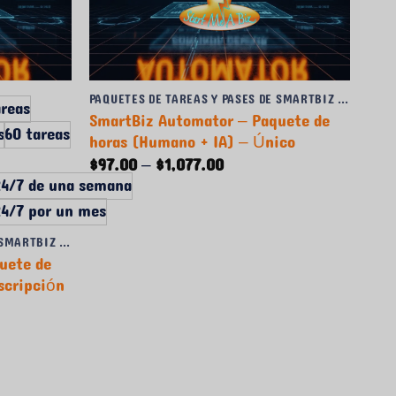
PAQUETES DE TAREAS Y PASES DE SMARTBIZ AUTOMATOR
areas
SmartBiz Automator – Paquete de
s
60 tareas
horas (Humano + IA) – Único
Rango
$
97.00
–
$
1,077.00
de
 24/7 de una semana
precios:
24/7 por un mes
$97.00
a
$1,077.00
PAQUETES DE TAREAS Y PASES DE SMARTBIZ AUTOMATOR
uete de
scripción