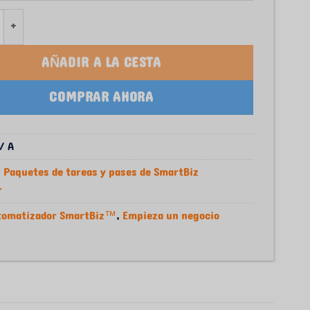
 SmartBiz Automator – Hour Pack (Human + AI) – Month
AÑADIR A LA CESTA
COMPRAR AHORA
/ A
:
Paquetes de tareas y pases de SmartBiz
r
tomatizador SmartBiz™
,
Empieza un negocio