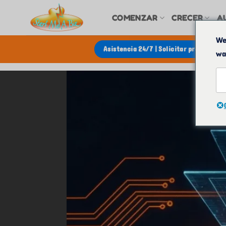
Saltar
COMENZAR
CRECER
A
al
contenido
We
Asistencia 24/7 | Solicitar presupuest
wa