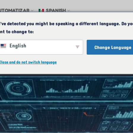
UTOMATIZAR
SPANISH
've detected you might be speaking a different language. Do yo
o
MAPA
CORREO ELECTRÓNICO
24/7
nt to change to:
English
Change Language
Close and do not switch language