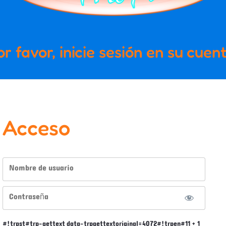
or favor, inicie sesión en su cuent
Acceso
Nombre de usuario
Contraseña
#!trpst#trp-gettext data-trpgettextoriginal=4072#!trpen#11 + 1