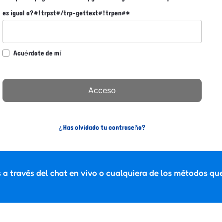
es igual a?#!trpst#/trp-gettext#!trpen#
*
Acuérdate de mí
¿Has olvidado tu contraseña?
a través del chat en vivo o cualquiera de los métodos qu