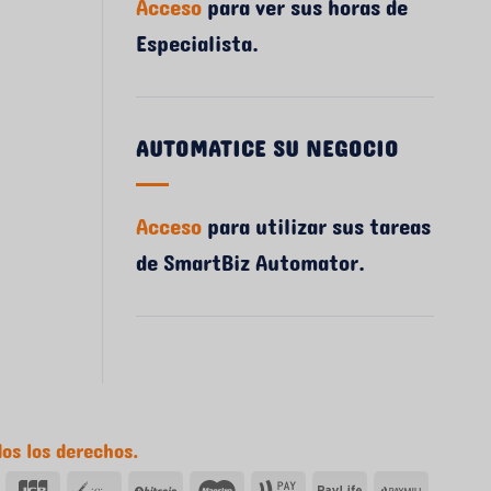
Acceso
para ver sus horas de
Especialista.
AUTOMATICE SU NEGOCIO
Acceso
para utilizar sus tareas
de SmartBiz Automator.
os los derechos.
y
Club
JCB
VeriSign
Bitcoin
Maestro
Caja
Vida
PayMill