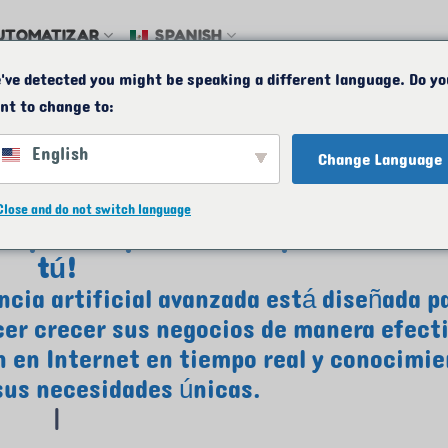
UTOMATIZAR
SPANISH
've detected you might be speaking a different language. Do yo
o
MAPA
CORREO ELECTRÓNICO
24/7
nt to change to:
English
Change Language
os StartMeABiz AI
Close and do not switch language
ada para empoderar a emprendedores 
tú!
ncia artificial avanzada está diseñada p
acer crecer sus negocios de manera efecti
 en Internet en tiempo real y conocimi
sus necesidades únicas.
|