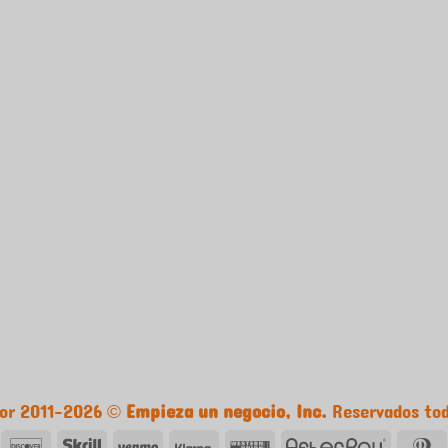
tor 2011-2026 ©
Empieza un negocio, Inc.
Reservados tod
mazonas
Descubrir
Skrill
Venmo
Klarna
Western
AfterPa