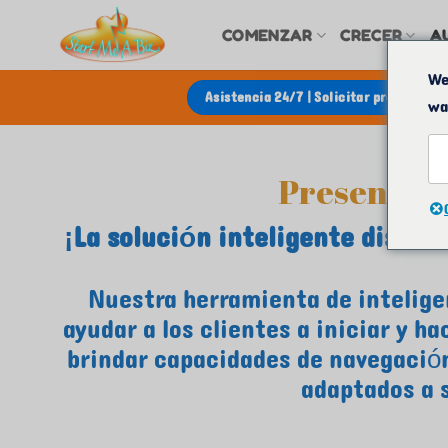
Saltar
COMENZAR
CRECER
A
al
contenido
We
Asistencia 24/7 | Solicitar presupuest
wa
Presentam
¡La solución inteligente diseñ
Nuestra herramienta de intelige
ayudar a los clientes a iniciar y h
brindar capacidades de navegación
adaptados a 