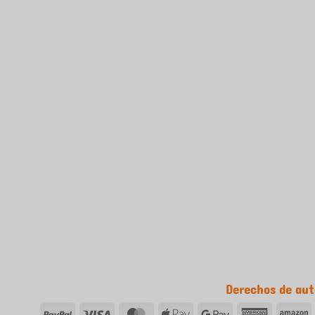
Derechos de au
PayPal
Visa
tarjeta
Apple
Google
tarjeta
A