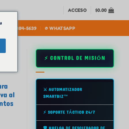
ACCESO
$
0.00
u
+1(305) 384-5639
WHATSAPP
⚡ CONTROL DE MISIÓN
como
ara
⚔️ AUTOMATIZADOR
va al
SMARTBIZ™
entos
⚡ SOPORTE TÁCTICO 24/7
🛡️ HUELGA DE DESCIFRADOR DE