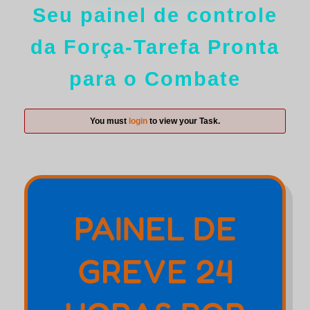
Seu painel de controle
da Força-Tarefa Pronta
para o Combate
You must
login
to view your Task.
PAINEL DE
GREVE 24