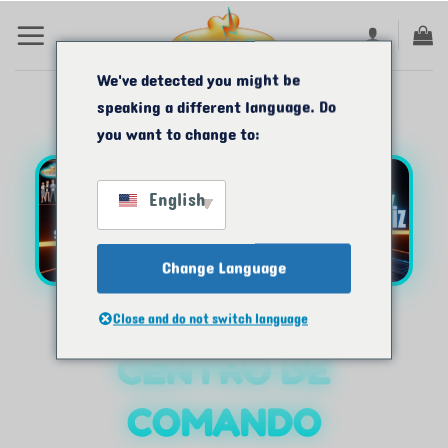
Ir
para
o
We've detected you might be
speaking a different language. Do
conteúdo
you want to change to:
English
Change Language
Close and do not switch language
CENTRO DE
COMANDO