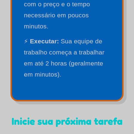
com o preço e o tempo
necessário em poucos
minutos.
⚡
Executar:
Sua equipe de
trabalho começa a trabalhar
em até 2 horas (geralmente
em minutos).
Inicie sua próxima tarefa