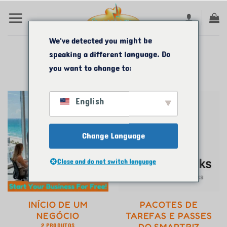
Ir
para
o
We've detected you might be
speaking a different language. Do
conteúdo
LAR
/
COMPRAR
you want to change to:
English
Change Language
Close and do not switch language
INÍCIO DE UM
PACOTES DE
NEGÓCIO
TAREFAS E PASSES
2 PRODUTOS
DO SMARTBIZ