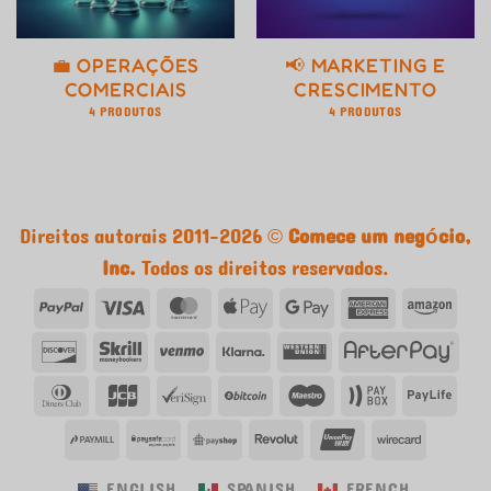
💼 OPERAÇÕES
📢 MARKETING E
COMERCIAIS
CRESCIMENTO
4 PRODUTOS
4 PRODUTOS
Direitos autorais 2011-2026 ©
Comece um negócio,
Inc.
Todos os direitos reservados.
PayPal
Visa
MasterCard
Apple
Google
American
Ama
Pay
Pay
Express
Descobrir
Skrill
Venmo
Klarna
Western
Afte
Union
Clube
JCB
VeriSign
Bitcoin
Maestro
Caixa
Payl
de
de
PayMill
PaySafe
PayShop
Revolut
UnionPay
Wirecar
Jantares
pagamento
ENGLISH
SPANISH
FRENCH