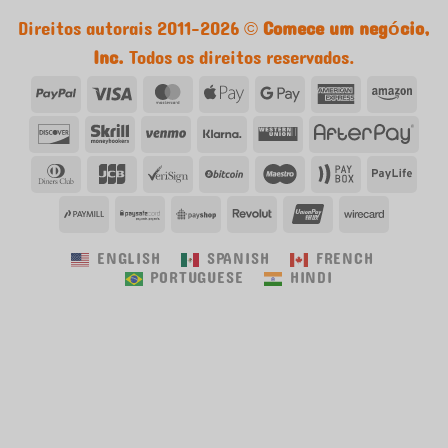
Direitos autorais 2011-2026 ©
Comece um negócio,
Inc.
Todos os direitos reservados.
PayPal
Visa
MasterCard
Apple
Google
American
Ama
Pay
Pay
Express
Descobrir
Skrill
Venmo
Klarna
Western
Afte
Union
Clube
JCB
VeriSign
Bitcoin
Maestro
Caixa
Payl
de
de
PayMill
PaySafe
PayShop
Revolut
UnionPay
Wirecar
Jantares
pagamento
ENGLISH
SPANISH
FRENCH
PORTUGUESE
HINDI