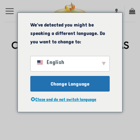
Ir
para
o
We've detected you might be
speaking a different language. Do
conteúdo
you want to change to:
CARRINHO DE COMPRAS
English
Seu carrinho está vazio.
Change Language
VOLTAR À LOJA
Close and do not switch language