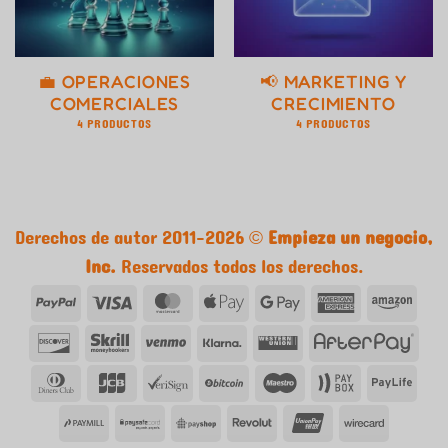
💼 OPERACIONES
📢 MARKETING Y
COMERCIALES
CRECIMIENTO
4 PRODUCTOS
4 PRODUCTOS
Derechos de autor 2011-2026 ©
Empieza un negocio,
Inc.
Reservados todos los derechos.
PayPal
Visa
tarjeta
Apple
Google
tarjeta
Ama
MasterCard
Pay
Pay
American
Descubrir
Skrill
Venmo
Klarna
Western
Afte
Express
Union
Club
JCB
VeriSign
Bitcoin
Maestro
Caja
Vida
de
de
de
PayMill
PaySafe
PayShop
Revolut
UnionPay
Tarjeta
cenas
pago
pag