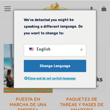
Saltar
al
contenido
We've detected you might be
speaking a different language. Do
HOGAR
/
COMERCIO
you want to change to:
English
Change Language
Close and do not switch language
PUESTA EN
PAQUETES DE
MARCHA DE UNA
TAREAS Y PASES DE
EMPRESA
SMARTBIZ