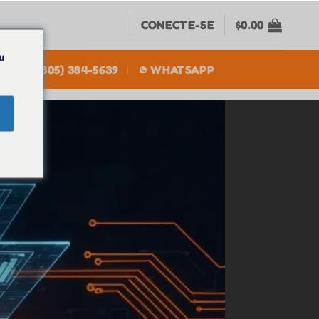
CONECTE-SE
$
0.00
u
+1(305) 384-5639
WHATSAPP