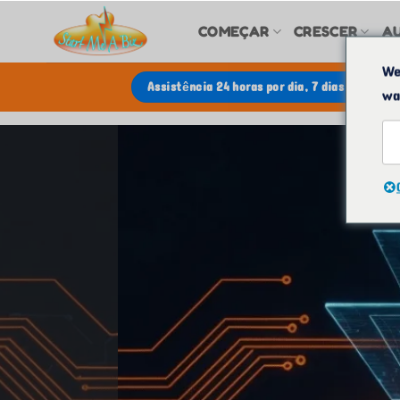
Ir
COMEÇAR
CRESCER
A
para
o
We
Assistência 24 horas por dia, 7 dias por sem
wa
conteúdo