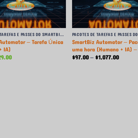
PACOTES DE TAREFAS E PASSES DO SMARTBIZ AUTOMATOR
Automator – Tarefa Única
SmartBiz Automator – Pac
 IA)
uma hora (Humano + IA) –
O
Faixa
29.00
$
97.00
–
$
1,077.00
reço
preço
de
iginal
atual
preço:
a:
é:
$97.00
9.00.
$29.00.
a
$1,077.