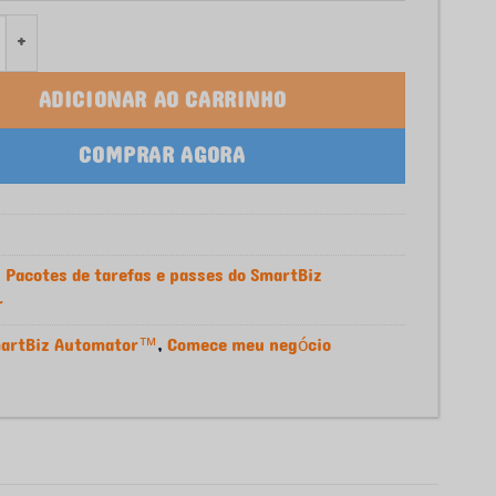
de SmartBiz Automator – Unlimited Tasks Pass (Weekda
ADICIONAR AO CARRINHO
COMPRAR AGORA
:
Pacotes de tarefas e passes do SmartBiz
r
artBiz Automator™
,
Comece meu negócio