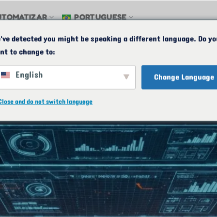
UTOMATIZAR
PORTUGUESE
've detected you might be speaking a different language. Do yo
ana | Solicite um orçamento
MAPA
E-MAIL
24/7
nt to change to:
English
Change Language
Close and do not switch language