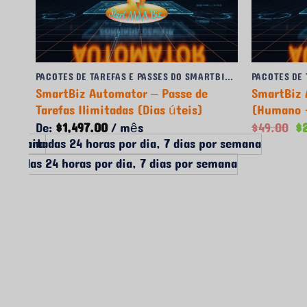
PACOTES DE TAREFAS E PASSES DO SMARTBIZ AUTOMATOR
as
SmartBiz Automator – Passe de
SmartBiz 
Tarefas Ilimitadas (Dias úteis)
(Humano +
O
De:
$
1,497.00
/ mês
$
49.00
$
p
or semana
 ilimitadas 24 horas por dia, 7 dias por semana
or
mana
mitadas 24 horas por dia, 7 dias por semana
er
$4
PACOTES DE TAREFAS E PASSES DO SMARTBIZ AUTOMATOR
co