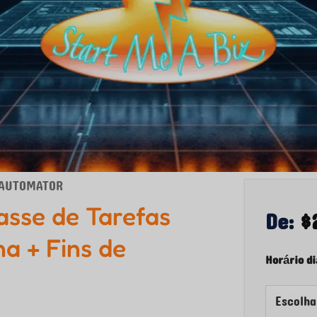
Z AUTOMATOR
sse de Tarefas
De:
$
na + Fins de
Horário di