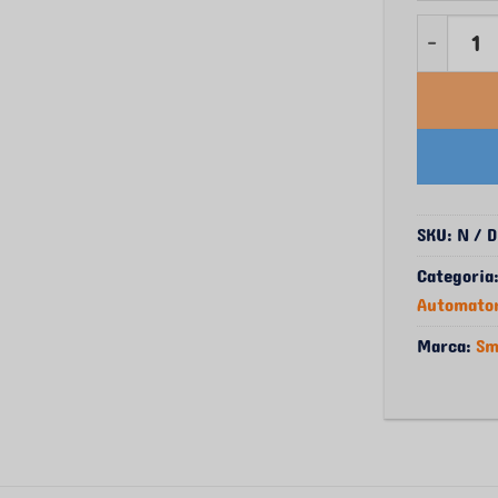
Quantida
SKU:
N / D
Categoria
Automato
Marca:
Sm