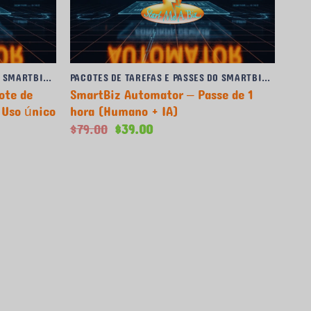
PACOTES DE TAREFAS E PASSES DO SMARTBIZ AUTOMATOR
PACOTES DE TAREFAS E PASSES DO SMARTBIZ AUTOMATOR
ote de
SmartBiz Automator – Passe de 1
 Uso único
hora (Humano + IA)
O
O
$
79.00
$
39.00
preço
preço
original
atual
era:
é:
$79.00.
$39.00.
00