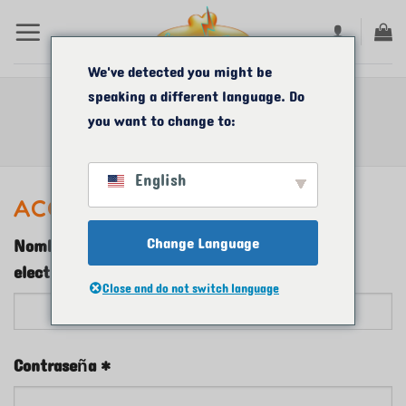
Saltar
al
contenido
We've detected you might be
speaking a different language. Do
MI CUENTA
you want to change to:
Acceso
English
ACCESO
Change Language
Nombre de usuario o dirección de correo
Requerido
electrónico
*
Close and do not switch language
Requerido
Contraseña
*