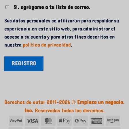
Sí, agrégame a tu lista de correo.
Sus datos personales se utilizarán para respaldar su
experiencia en este sitio web, para administrar el
acceso a su cuenta y para otros fines descritos en
nuestra
política de privacidad
.
REGISTRO
Derechos de autor 2011-2026 ©
Empieza un negocio,
Inc.
Reservados todos los derechos.
PayPal
Visa
tarjeta
Apple
Google
tarjeta
Ama
MasterCard
Pay
Pay
American