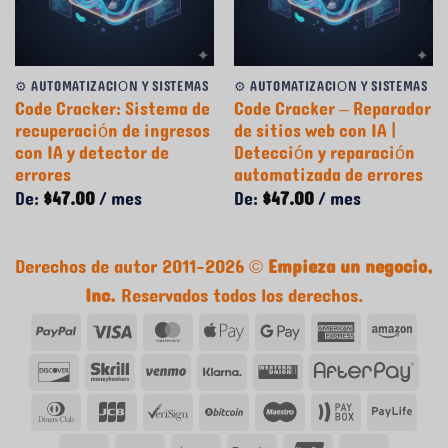
⚙️ AUTOMATIZACIÓN Y SISTEMAS
⚙️ AUTOMATIZACIÓN Y SISTEMAS
Code Cracker: Sistema de
Code Cracker – Reparador
recuperación de ingresos
de sitios web con IA |
con IA y detector de
Detección y reparación
errores
automatizada de errores
De:
$
47.00
/ mes
De:
$
47.00
/ mes
Derechos de autor 2011-2026 ©
Empieza un negocio,
Inc.
Reservados todos los derechos.
PayPal
Visa
tarjeta
Apple
Google
tarjeta
Ama
MasterCard
Pay
Pay
American
Descubrir
Skrill
Venmo
Klarna
Western
Afte
Express
Union
Club
JCB
VeriSign
Bitcoin
Maestro
Caja
Vida
de
de
de